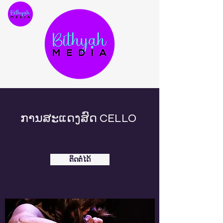
ການສະແດງສົດ CELLO
ຕິດຕໍ່ໄດ້